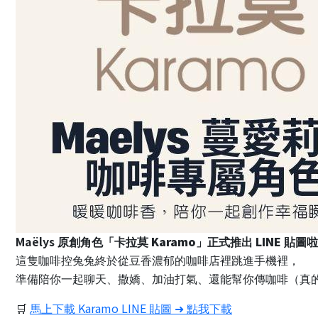
Maëlys
Karamo
LINE
原創角色「卡拉莫
」正式推出
貼圖啦
這隻咖啡控兔兔終於從豆香濃郁的咖啡店裡跳進手機裡，
準備陪你一起聊天、撒嬌、加油打氣、還能幫你傳咖啡（真
Karamo LINE
🛒
馬上下載
貼圖
➜
點我下載