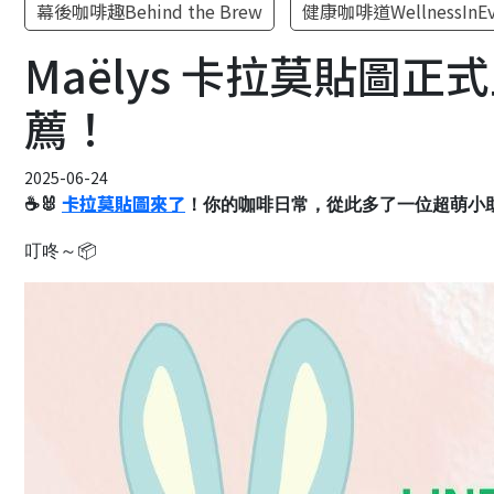
幕後咖啡趣Behind the Brew
健康咖啡道WellnessInEv
Maëlys 卡拉莫貼圖正
薦！
2025-06-24
卡拉莫貼圖來了
☕🐰
！你的咖啡日常，從此多了一位超萌小
叮咚～
📦