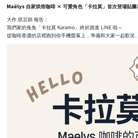
Maëlys
×
自家烘焙咖啡
可愛角色「卡拉莫」首次登場貼圖
大作
烘豆師
報告：
Karamo
LINE
我們家的兔兔「卡拉莫
」終於跳進
啦～
從咖啡香濃的店裡跑到你手機螢幕上，準備和大家一起歡笑