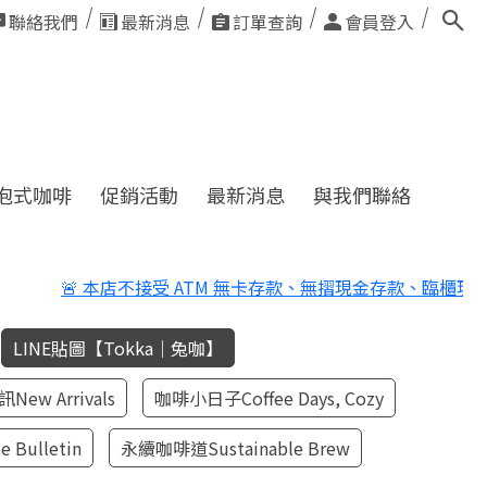
聯絡我們
最新消息
訂單查詢
會員登入
泡式咖啡
促銷活動
最新消息
與我們聯絡
受 ATM 無卡存款、無摺現金存款、臨櫃現金直接存入本店帳戶、
LINE貼圖【Tokka｜兔咖】
ew Arrivals
咖啡小日子Coffee Days, Cozy
 Bulletin
永續咖啡道Sustainable Brew