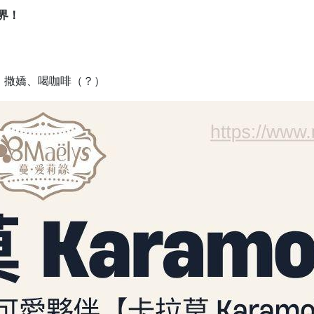
界！
、撒嬌、喝咖啡（？）