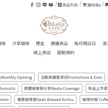
商品列表
購物車
0
咖啡
冷萃咖啡
禮盒
週邊商品
每月開店日
浸
線上商店
甜點預約
🚨 本店不接
thly Opening
活動與優惠資訊Promotions & Even
ormatio
媒體報導與分享Media Coverage
新品上市資訊N
omen
優惠咖啡香Deals Brewed forYou
咖啡快報 Coffee