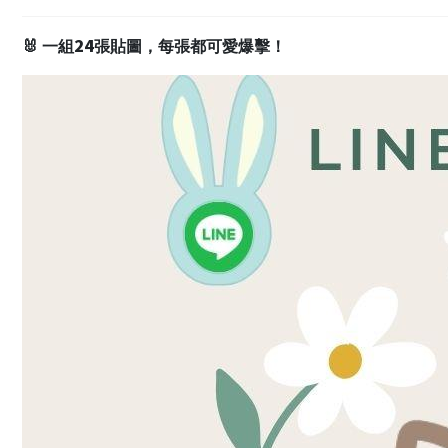
24
🐰
一組
張貼圖，每張都可愛爆擊！