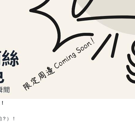
！
的？）！